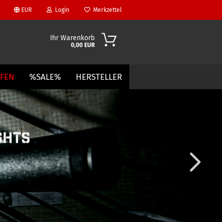
EUR
Login
Merkzettel
Ihr Warenkorb
0,00 EUR
UFEN
%SALE%
HERSTELLER
?