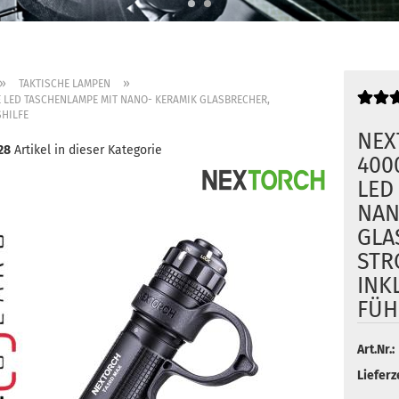
»
»
TAKTISCHE LAMPEN
E LED TASCHENLAMPE MIT NANO- KERAMIK GLASBRECHER,
HILFE
NEX
28
Artikel in dieser Kategorie
400
LED
NAN
GLA
STR
INKL
FÜH
Art.Nr.:
Lieferze