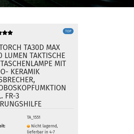
TOP
TORCH TA30D MAX
0 LUMEN TAKTISCHE
 TASCHENLAMPE MIT
O- KERAMIK
SBRECHER,
OBOSKOPFUMKTION
. FR-3
RUNGSHILFE
TA_1551
it:
Nicht lagernd,
lieferbar in 4-7