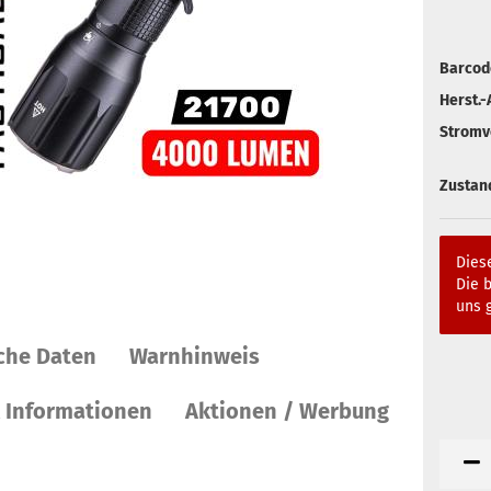
Barcod
Herst.-A
Stromv
Zustan
Diese
Die b
uns g
che Daten
Warnhinweis
 Informationen
Aktionen / Werbung