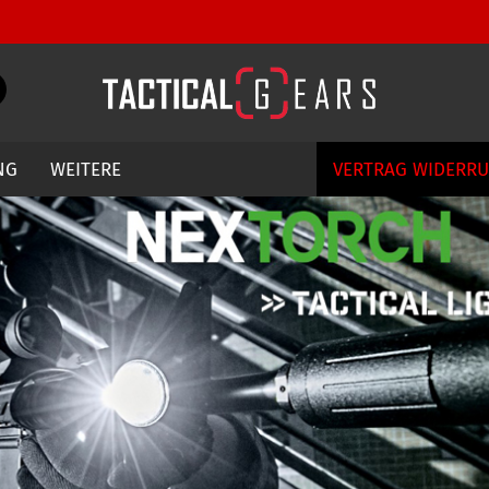
Währung auswählen
Suche...
E-Mail
Lieferland
NG
WEITERE
VERTRAG WIDERR
Passwort
Konto erstellen
Passwort vergessen