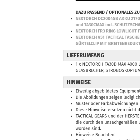
DAZU PASSEND / OPTIONALES Z
NEXTORCH DC20045B AKKU 21700
und TA30CMAX incl. SCHUTZSCH
NEXTORCH FR3 RING LOWLIGHT 
NEXTORCH V51 TACTICAL TASCH
GÜRTELCLIP MIT BREITENREDUK
LIEFERUMFANG
1 x NEXTORCH TA30D MAX 4000
GLASBRECHER, STROBOSKOPFUMK
HINWEISE
Etweilig abgebildetes Equipment
Die Abbildungen zeigen lediglic
Muster oder Farbabweichungen 
Diese Hinweise ersetzen nicht d
TACTICAL GEARS und der HERSTE
die durch den unsachgemäßen 
worden sind.
Hinweise Beachten!