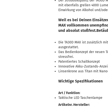
Der Stroboskopblitz der TA30D M
mit ebenfalls grellen 4000 Lume
Einwirkung von Alkohol und/ode
Weil es bei Deinen Einsätze
MAX vollkommen unempfindl
und absolut stoßfest.Betäu
Die TA30D MAX ist zusätzlich m
ausgestattet.
Das Bedienkonzept der neuen T
stressfrei.
Patentiertes Schaltkonzept
Innovative Akku-Zustands-Anze
Linsenkrone aus Titan mit Nan
Wichtige Spezifikationen
Art / Funktion:
Taktische LED Taschenlampe
Artikelnr. Hersteller: