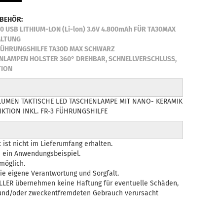
UBEHÖR:
 USB LITHIUM-LON (Li-lon) 3.6V 4.800mAh FÜR TA30MAX
ALTUNG
FÜHRUNGSHILFE TA30D MAX SCHWARZ
ENLAMPEN HOLSTER 360° DREHBAR, SCHNELLVERSCHLUSS,
TION
 LUMEN TAKTISCHE LED TASCHENLAMPE MIT NANO- KERAMIK
TION INKL. FR-3 FÜHRUNGSHILFE
 ist nicht im Lieferumfang erhalten.
h ein Anwendungsbeispiel.
möglich.
ie eigene Verantwortung und Sorgfalt.
LLER übernehmen keine Haftung für eventuelle Schäden,
und/oder zweckentfremdeten Gebrauch verursacht