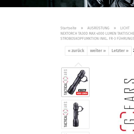
»
»
Startseite
AUSRÜSTUNG
LICHT
NEXTORCH TA30D MAX 4000 LUMEN TAKTISCH
STROBOSKOPFUMKTION INKL. FR-3 FÜHRUNGS
« zurück
weiter »
Letzter »