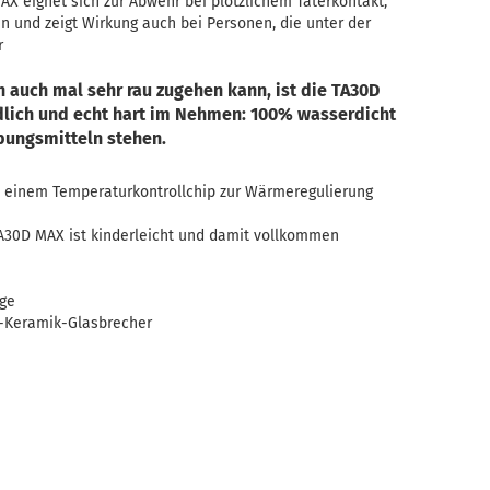
AX eignet sich zur Abwehr bei plötzlichem Täterkontakt,
n und zeigt Wirkung auch bei Personen, die unter der
r
n auch mal sehr rau zugehen kann, ist die TA30D
ich und echt hart im Nehmen: 100% wasserdicht
bungsmitteln stehen.
it einem Temperaturkontrollchip zur Wärmeregulierung
A30D MAX ist kinderleicht und damit vollkommen
ige
o-Keramik-Glasbrecher