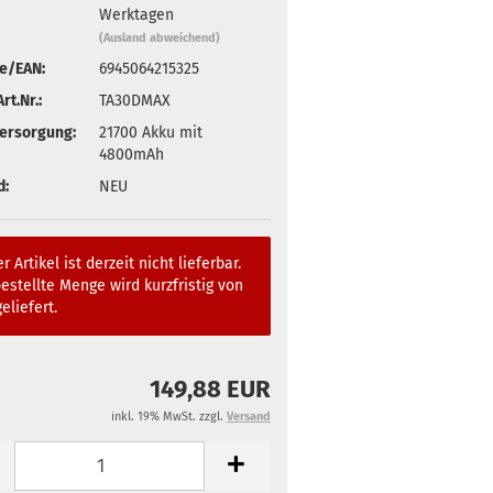
Werktagen
(Ausland abweichend)
e/EAN:
6945064215325
rt.Nr.:
TA30DMAX
ersorgung:
21700 Akku mit
4800mAh
d:
NEU
r Artikel ist derzeit nicht lieferbar.
estellte Menge wird kurzfristig von
eliefert.
149,88 EUR
inkl. 19% MwSt. zzgl.
Versand