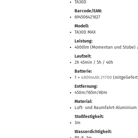
TA30D
Barcode/EAN:
694506421627
Modell:
TA30D MAX
Leistung:
4000lm (Momentan und Stobe) /
Laufzeit:
2h 45min / 5h / 40h
Batterie:
1 ×
4800mAh 21700
(mitgeliefer
Entfernung:
450m/165m/60m
Material:
Luft- und Raumfahrt-Aluminium 6
Stoßfestigkeit:
3m
Wasserdichtigkeit:
PX-8, 3m