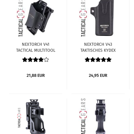
NEXTORCH V41
NEXTORCH V43
TACTICAL MULTITOOL
TAKTISCHES KYDEX
HOLSTER FÜR MT20
HOLSTER FÜR DIE TA70
SERIE - 360 GRAD
DREHBAR MIT
SCHNELLVERSCHLUSS
21,88 EUR
24,95 EUR
UND GÜRTELCLIP