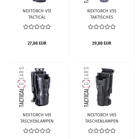
NEXTORCH V51
NEXTORCH V55
TACTICAL
TAKTISCHES
TASCHENLAMPEN
TASCHENLAMPEN
HOLSTER 360°
HOLSTER - 360GRAD
DREHBAR,
DREHBAR,
SCHNELLVERSCHLUSS,
SCHNELLVERSCHLUSS,
27,88 EUR
29,88 EUR
GÜRTELCLIP MIT
GÜRTELCLIP MIT
BREITENREDUKTION
BREITENREDUKTION
NEXTORCH V61
NEXTORCH V65
TASCHENLAMPEN
TASCHENLAMPEN
HOLSTER 360 GRAD
HOLSTER 360GRAD
DREHBAR MIT
DREHBAR, GÜRTELCLIP