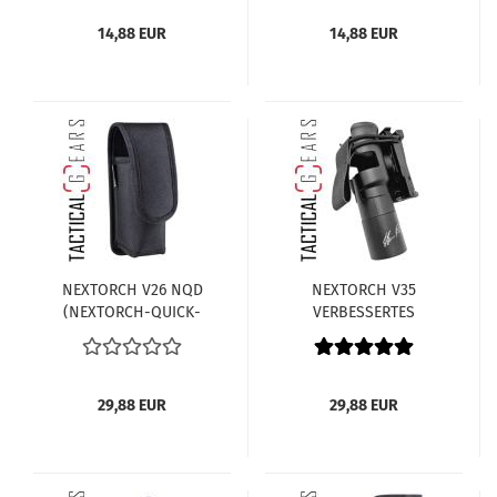
SCHWARZ
BRAUN
14,88 EUR
14,88 EUR
NEXTORCH V26 NQD
NEXTORCH V35
(NEXTORCH-QUICK-
VERBESSERTES
DRAW) HOLSTER
TAKTISCHES LAMPEN
PASSENT FÜR ND30 &
HOLSTER 360 GRAD
TA31 360 GRAD
DREHBAR, ARRETIERBAR
DREHBAR,
& ABNEHMBAR, MOLLE
29,88 EUR
29,88 EUR
SCHNELLVERSCHLUSS
KOMPATIBEL
UND GÜRTELCLIP MIT
BREITENANPASSUNG