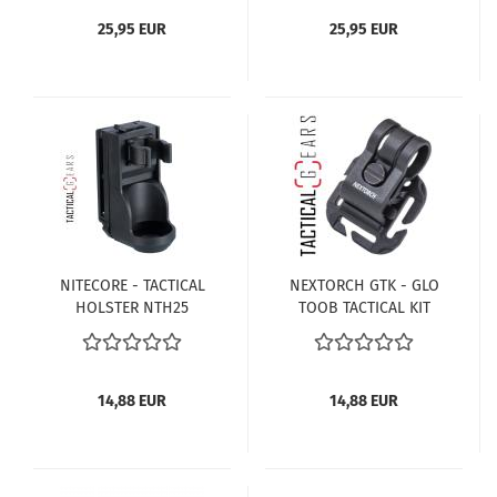
GÜRTELCLIP UND
MIT
BREITENREDUKTION
BREITENREDUKTION
25,95 EUR
25,95 EUR
NITECORE - TACTICAL
NEXTORCH GTK - GLO
HOLSTER NTH25
TOOB TACTICAL KIT
HALTERUNG MOLLE /
PALs + KLETT FÜR GT-
AAA UND PRO SERIE
SCHWARZ
14,88 EUR
14,88 EUR