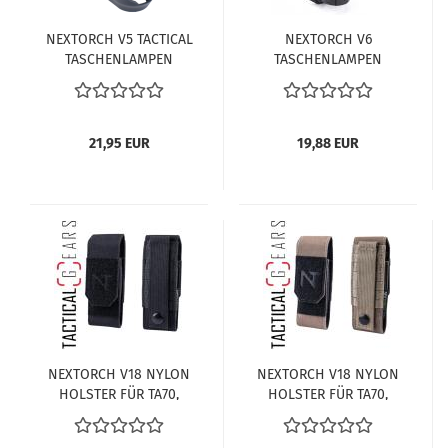
NEXTORCH V5 TACTICAL
NEXTORCH V6
TASCHENLAMPEN
TASCHENLAMPEN
HOLSTER 360 GRAD
HOLSTER 360 GRAD
DREHBAR MIT
DREHBAR MIT
SCHNELLVERSCHLUSS
GÜRTELCLIP
UND GÜRTELCLIP
21,95 EUR
19,88 EUR
NEXTORCH V18 NYLON
NEXTORCH V18 NYLON
HOLSTER FÜR TA70,
HOLSTER FÜR TA70,
MT10, MT20, MT20RE,
MT10, MT20, MT20RE,
MT20BE UND MT20BK -
MT20BE UND MT20BK -