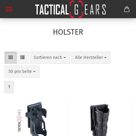
HOLSTER
Sortieren nach
pro Seite
Sortieren nach
Alle Hersteller
pro Seite
50 pro Seite
1