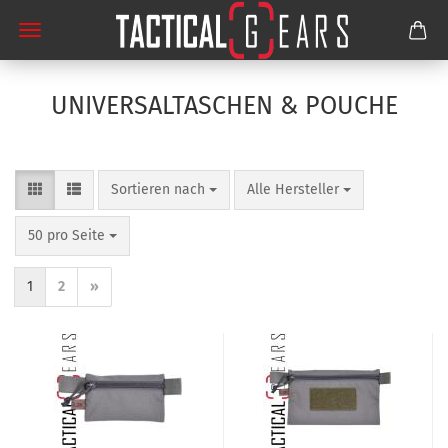
UNIVERSALTASCHEN & POUCHE
Sortieren nach
pro Seite
Sortieren nach
Alle Hersteller
pro Seite
50 pro Seite
1
2
»