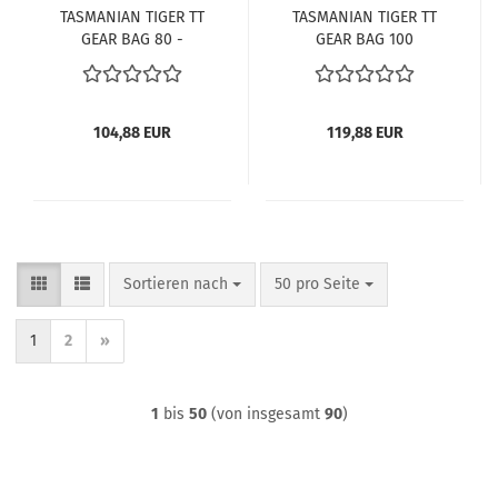
TASMANIAN TIGER TT
TASMANIAN TIGER TT
GEAR BAG 80 -
GEAR BAG 100
TRANSPORTTASCHE -
SCHWARZ
SCHWARZ
104,88 EUR
119,88 EUR
Sortieren nach
pro Seite
Sortieren nach
50 pro Seite
1
2
»
1
bis
50
(von insgesamt
90
)