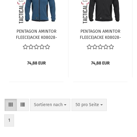
PENTAGON AMINTOR
PENTAGON AMINTOR
FLEECEJACKE K08028-
FLEECEJACKE K08028-
28 LIBERTY BLAU
01 SCHWARZ
74,88 EUR
74,88 EUR
Sortieren nach
pro Seite
Sortieren nach
50 pro Seite
1