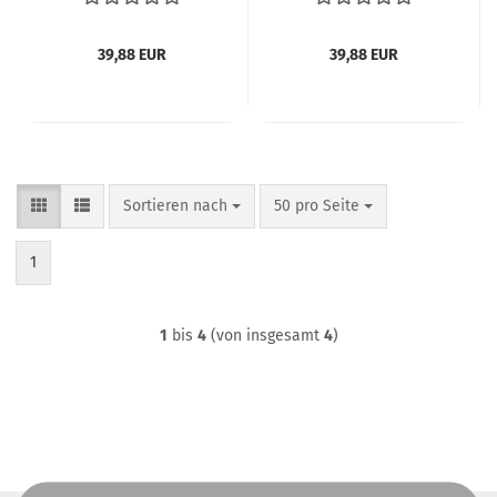
06CG CAMO GRÜN
MELANGE
39,88 EUR
39,88 EUR
Sortieren nach
pro Seite
Sortieren nach
50 pro Seite
1
1
bis
4
(von insgesamt
4
)