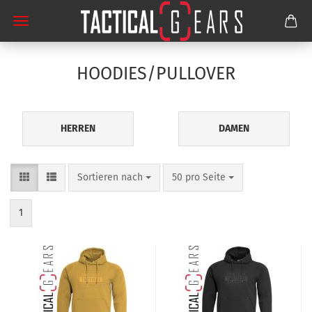
HOODIES/PULLOVER
HERREN
DAMEN
Sortieren nach
pro Seite
Sortieren nach
50 pro Seite
1