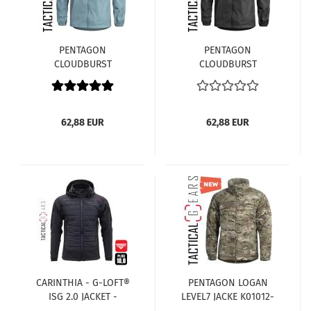
PENTAGON
PENTAGON
CLOUDBURST
CLOUDBURST
PACKBARE
PACKBARE
HERREN REGENJACKE
HERREN REGENJACKE
K07019-122 MINT
K07019-01 SCHWARZ
62,88 EUR
62,88 EUR
CARINTHIA - G-LOFT®
PENTAGON LOGAN
ISG 2.0 JACKET -
LEVEL7 JACKE K01012-
SCHWARZ
MC MULTICAM