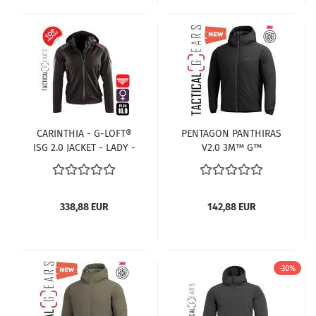
CARINTHIA - G-LOFT®
PENTAGON PANTHIRAS
ISG 2.0 JACKET - LADY -
V2.0 3M™ G™
SCHWARZ
ISOLIERUNG K08032-
2.0-01 SCHWARZ
338,88 EUR
142,88 EUR
-30%