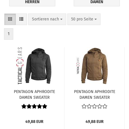
HERREN
DAMEN
Sortieren nach
pro Seite
Sortieren nach
50 pro Seite
1
PENTAGON APHRODITE
PENTAGON APHRODITE
DAMEN SWEATER
DAMEN SWEATER
K08042-01 SCHWARZ
K08042-03 COYOTE
49,88 EUR
49,88 EUR