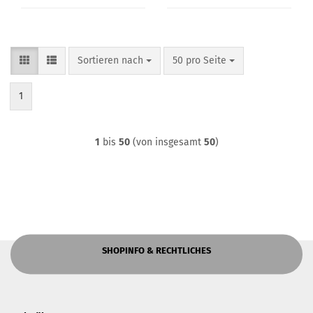
Sortieren nach
pro Seite
Sortieren nach
50 pro Seite
1
1
bis
50
(von insgesamt
50
)
SHOPINFO & RECHTLICHES