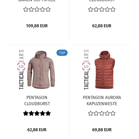
JACKE K08011-W-06E-
PACKBARE DAMEN
RAL7013
REGENJACKE K07020-
122 MINT
109,88 EUR
62,88 EUR
TOP
PENTAGON
PENTAGON AURORA
CLOUDBURST
KAPUZENWESTE
PACKBARE DAMEN
K04011-74 MARCOON-
REGENJACKE K07020-
RED
123 ROTTEN APPLE
62,88 EUR
69,88 EUR