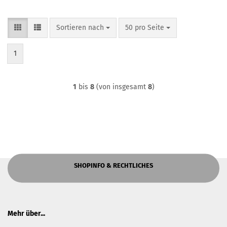
Sortieren nach
pro Seite
Sortieren nach
50 pro Seite
1
1
bis
8
(von insgesamt
8
)
SHOPINFO & RECHTLICHES
Mehr über...