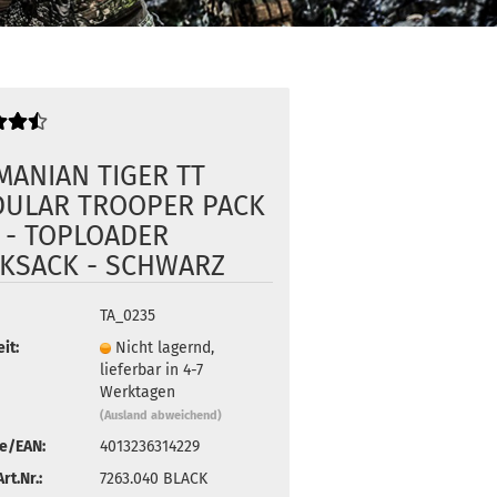
MANIAN TIGER TT
ULAR TROOPER PACK
L - TOPLOADER
KSACK - SCHWARZ
TA_0235
it:
Nicht lagernd,
lieferbar in 4-7
Werktagen
(Ausland abweichend)
e/EAN:
4013236314229
rt.Nr.:
7263.040 BLACK