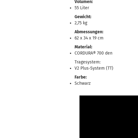
Volumen:
55 Liter
Gewicht:
2,75 kg
Abmessungen:
62 x 34 x 19 cm
Material:
CORDURA® 700 den
Tragesystem:
V2 Plus-System (TT)
Farbe:
Schwarz