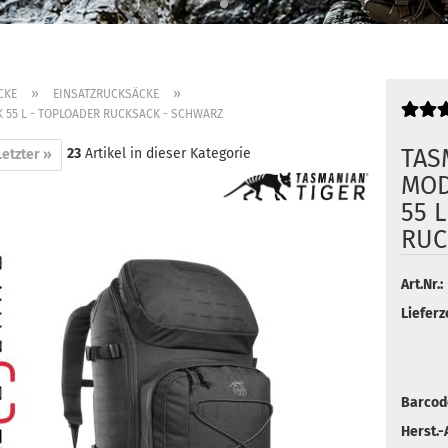
»
»
CKE
EINSATZRUCKSÄCKE
 55 L - TOPLOADER RUCKSACK - SCHWARZ
TAS
23
Artikel in dieser Kategorie
Letzter »
MOD
55 
RUC
Art.Nr.:
Lieferze
Barcod
Herst.-A