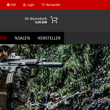
EUR
Login
Merkzettel
Ihr Warenkorb
0,00 EUR
UFEN
%SALE%
HERSTELLER
?