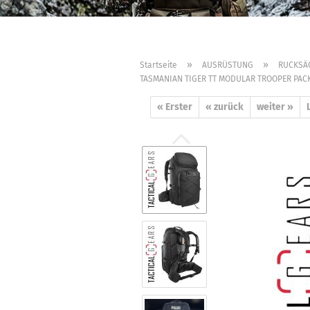
»
»
Startseite
AUSRÜSTUNG
RUCKSÄ
TASMANIAN TIGER TT MODULAR TROOPER PACK
« Erster
« zurück
weiter »