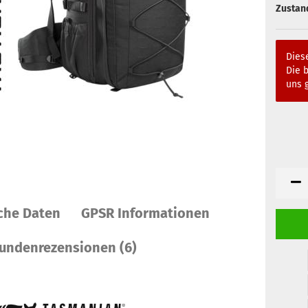
Zustan
Diese
Die b
uns g
che Daten
GPSR Informationen
undenrezensionen (6)