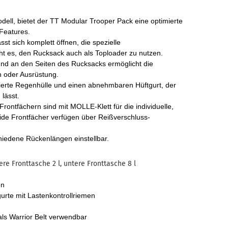
ell, bietet der TT Modular Trooper Pack eine optimierte
 Features.
t sich komplett öffnen, die spezielle
ht es, den Rucksack auch als Toploader zu nutzen.
nd an den Seiten des Rucksacks ermöglicht die
n oder Ausrüstung.
rierte Regenhülle und einen abnehmbaren Hüftgurt, der
 lässt.
ontfächern sind mit MOLLE-Klett für die individuelle,
ide Frontfächer verfügen über Reißverschluss-
hiedene Rückenlängen einstellbar.
re Fronttasche 2 l, untere Fronttasche 8 l
en
urte mit Lastenkontrollriemen
ls Warrior Belt verwendbar