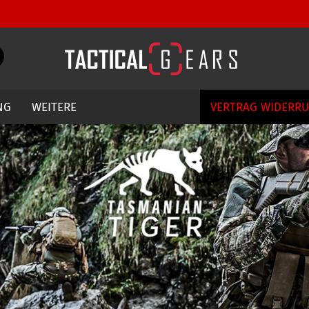
Währung auswählen
Suche...
E-Mail
Lieferland
NG
WEITERE
VERTRAG WIDERR
Passwort
Konto erstellen
Passwort vergessen