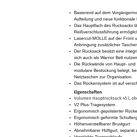
Basierend auf dem Vorgängermod
Aufteilung und neue funktionale
Das Hauptfach des Rucksacks läss
Reißverschlussführung ermöglic
Lasercut-MOLLE auf der Front u
Anbringung zusätzlicher Tasche
Der Rucksack besitzt eine integ
sich auch als Warrior Belt nutzen
Die Rückwände von Haupt- und Fr
modulare Bestückung belegt, be
Netztaschen zur Organisation.
Das Rückensystem ist auf versc
Eigenschaften
Volumen Hauptrucksack 45 l, obe
V2 Plus-Tragesystem
Ergonomisch gepolsterter Rück
Ergonomisch geformte Schulterg
Höhenverstellbarer Brustgurt
Abnehmbarer Hüftgurt, separat a
Verstärkte Trageschlaufe