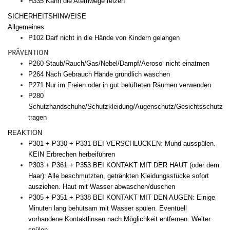
H335 Kann die Atemwege reizen
SICHERHEITSHINWEISE
Allgemeines
P102 Darf nicht in die Hände von Kindern gelangen
PRÄVENTION
P260 Staub/Rauch/Gas/Nebel/Dampf/Aerosol nicht einatmen
P264 Nach Gebrauch Hände gründlich waschen
P271 Nur im Freien oder in gut belüfteten Räumen verwenden
P280
Schutzhandschuhe/Schutzkleidung/Augenschutz/Gesichtsschutz
tragen
REAKTION
P301 + P330 + P331 BEI VERSCHLUCKEN: Mund ausspülen.
KEIN Erbrechen herbeiführen
P303 + P361 + P353 BEI KONTAKT MIT DER HAUT (oder dem
Haar): Alle beschmutzten, getränkten Kleidungsstücke sofort
ausziehen. Haut mit Wasser abwaschen/duschen
P305 + P351 + P338 BEI KONTAKT MIT DEN AUGEN: Einige
Minuten lang behutsam mit Wasser spülen. Eventuell
vorhandene Kontaktlinsen nach Möglichkeit entfernen. Weiter
spülen