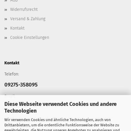
AGB
Widerrufsrecht
Versand & Zahlung
Kontakt
Cookie Einstellungen
Kontakt
Telefon:
09275-358095
Email:
info@tacticalgears.de
Diese Webseite verwendet Cookies und andere
Technologien
Wir verwenden Cookies und ähnliche Technologien, auch von
Drittanbietern, um die ordentliche Funktionsweise der Website zu
Social Media
gewährleisten, die Nutzung unseres Angebotes zu analysieren und