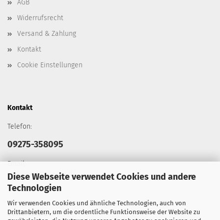
AGB
Widerrufsrecht
Versand & Zahlung
Kontakt
Cookie Einstellungen
Kontakt
Telefon:
09275-358095
Email:
info@tacticalgears.de
Diese Webseite verwendet Cookies und andere
Technologien
Wir verwenden Cookies und ähnliche Technologien, auch von
Drittanbietern, um die ordentliche Funktionsweise der Website zu
Social Media