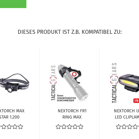
DIESES PRODUKT IST Z.B. KOMPATIBEL ZU:
XTORCH MAX
NEXTORCH FR1
NEXTORCH U
STAR 1.200
RING MAX
LED CLIPLA
LUMEN LED
LOWLIGHT
MIT ZUBEHÖ
OPFLAMPE -
FÜHRUNGSHILFE
KOPFLAMP
SCHWARZ
MIT
NOTLICHT