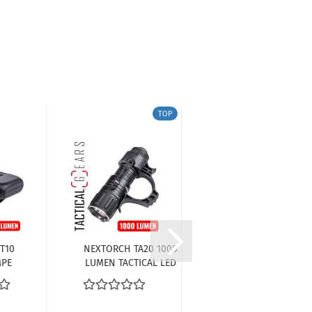
TOP
T10
NEXTORCH TA20 1000
NEXTORCH UT30
MPE
LUMEN TACTICAL LED
SET WETTERFESTES
R:
TASCHENLAMPE SET
MULTIFUNKTIONS
E,
INKL. FR-1
LED LICHT MIT
,
FÜHRUNGSHILFE,
AKKU UND