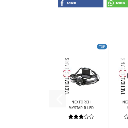
teilen
teilen
TOP
NEXTORCH
NE
MYSTAR R LED
KOPFLAMPE 760
LUMEN
K
FOKUSSIERBAR