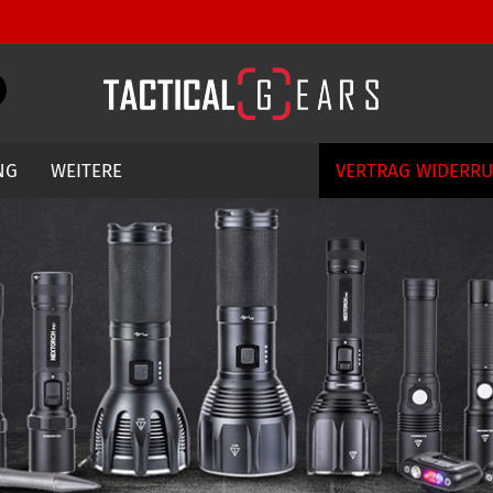
Währung auswählen
Suche...
E-Mail
Lieferland
NG
WEITERE
VERTRAG WIDERR
Passwort
Konto erstellen
Passwort vergessen