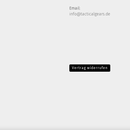
Email:
info@tacticalgears.de
Vertrag widerrufen