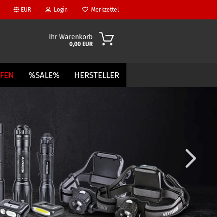
EUR
Login
Merkzettel
Ihr Warenkorb
0,00 EUR
UFEN
%SALE%
HERSTELLER
?