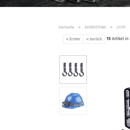
»
»
Startseite
AUSRÜSTUNG
LICHT
15
Artikel in
« Erster
« zurück