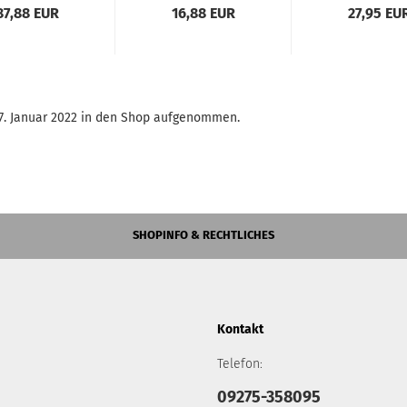
VERGRÖSSERTER
MOLLE-LAM
87,88 EUR
16,88 EUR
27,95 EU
FINGERFÜHRUNG
USW.
FÜR
TA20/TA21/TA30/E6
- SCHWARZ
17. Januar 2022 in den Shop aufgenommen.
SHOPINFO & RECHTLICHES
Kontakt
Telefon:
09275-358095