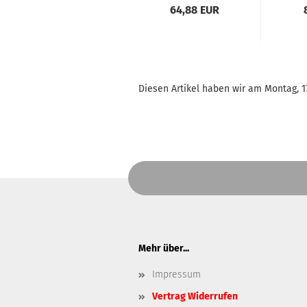
MIT 3.000mAh
64,88 EUR
AKKU UND
ADAPTER FÜR
AA-BATTERIEN -
SCHWARZ
Diesen Artikel haben wir am Montag, 
Mehr über...
Impressum
Vertrag Widerrufen