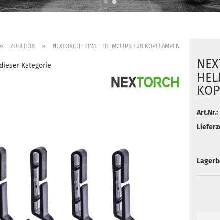
»
»
ZUBEHÖR
NEXTORCH - HM3 - HELMCLIPS FÜR KOPFLAMPEN
NEX
 dieser Kategorie
HEL
KOP
Art.Nr.:
Lieferze
Lagerb