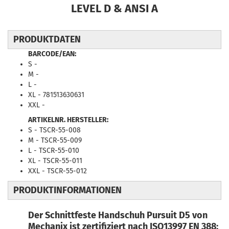
LEVEL D & ANSI A
PRODUKTDATEN
BARCODE/EAN:
S -
M -
L -
XL - 781513630631
XXL -
ARTIKELNR. HERSTELLER:
S - TSCR-55-008
M - TSCR-55-009
L - TSCR-55-010
XL - TSCR-55-011
XXL - TSCR-55-012
PRODUKTINFORMATIONEN
Der Schnittfeste Handschuh Pursuit D5 von
Mechanix ist zertifiziert nach ISO13997 EN 388: