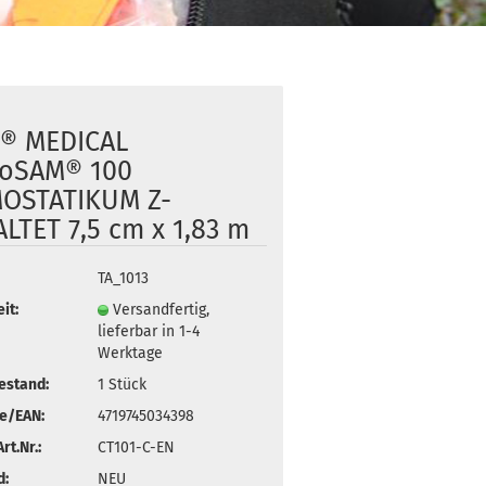
® MEDICAL
toSAM® 100
OSTATIKUM Z-
LTET 7,5 cm x 1,83 m
TA_1013
it:
Versandfertig,
lieferbar in 1-4
Werktage
estand:
1
Stück
e/EAN:
4719745034398
rt.Nr.:
CT101-C-EN
d:
NEU