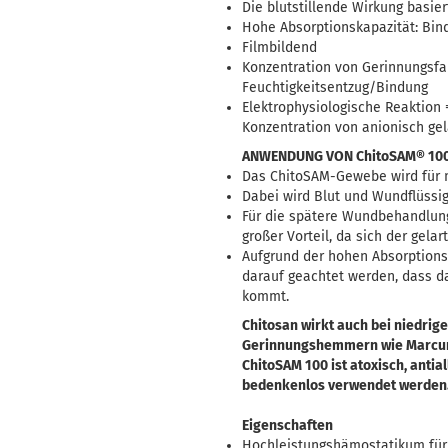
Die blutstillende Wirkung basie
Hohe Absorptionskapazität: Bind
Filmbildend
Konzentration von Gerinnungsfa
Feuchtigkeitsentzug/Bindung
Elektrophysiologische Reaktion 
Konzentration von anionisch ge
ANWENDUNG VON ChitoSAM® 10
Das ChitoSAM-Gewebe wird für m
Dabei wird Blut und Wundflüssi
Für die spätere Wundbehandlung
großer Vorteil, da sich der gelar
Aufgrund der hohen Absorptions
darauf geachtet werden, dass d
kommt.
Chitosan wirkt auch bei niedri
Gerinnungshemmern wie Marcuma
ChitoSAM 100 ist atoxisch, anti
bedenkenlos verwendet werden
Eigenschaften
Hochleistungshämostatikum für