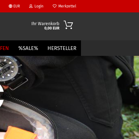
EUR
Login
Merkzettel
Ihr Warenkorb
0,00 EUR
UFEN
%SALE%
HERSTELLER
?