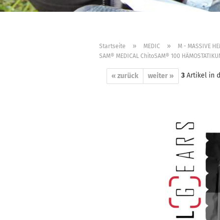
»
»
Startseite
MEDIC
M - MASSIVE HE
SAM® MEDICAL ChitoSAM® 100 HÄMOSTATIKUM Z
3
Artikel in 
« zurück
weiter »