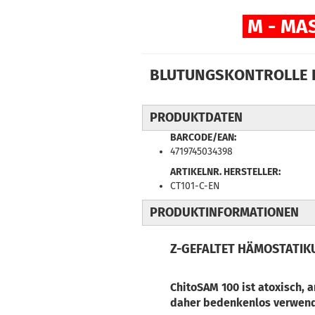
M - MA
BLUTUNGSKONTROLLE F
PRODUKTDATEN
BARCODE/EAN:
4719745034398
ARTIKELNR. HERSTELLER:
CT101-C-EN
PRODUKTINFORMATIONEN
Z-GEFALTET
HÄMOSTATIKUM
ChitoSAM 100 ist atoxisch, 
daher bedenkenlos verwend