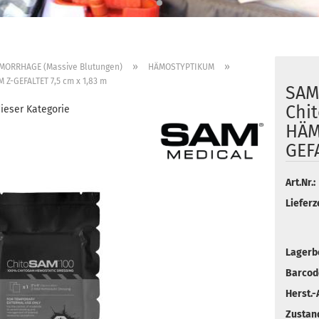
»
»
MORRHAGE (Massive Blutungen)
HÄMOSTYPTIKUM
-GEFALTET 7,5 cm x 1,83 m
SAM
Chi
dieser Kategorie
HÄM
GEFA
Art.Nr.:
Lieferze
Lagerb
Barcod
Herst.-A
Zustan