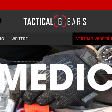
Währung auswählen
Suche...
E-Mail
Lieferland
NG
WEITERE
VERTRAG WIDERR
Passwort
Konto erstellen
Passwort vergessen