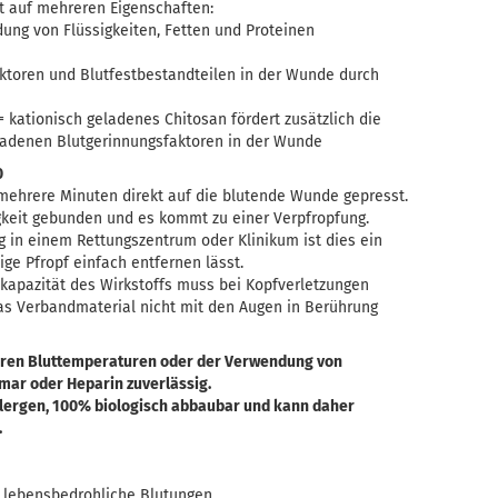
rt auf mehreren Eigenschaften:
ung von Flüssigkeiten, Fetten und Proteinen
ktoren und Blutfestbestandteilen in der Wunde durch
= kationisch geladenes Chitosan fördert zusätzlich die
ladenen Blutgerinnungsfaktoren in der Wunde
0
ehrere Minuten direkt auf die blutende Wunde gepresst.
gkeit gebunden und es kommt zu einer Verpfropfung.
 in einem Rettungszentrum oder Klinikum ist dies ein
tige Pfropf einfach entfernen lässt.
kapazität des Wirkstoffs muss bei Kopfverletzungen
as Verbandmaterial nicht mit den Augen in Berührung
geren Bluttemperaturen oder der Verwendung von
r oder Heparin zuverlässig.
allergen, 100% biologisch abbaubar und kann daher
.
 lebensbedrohliche Blutungen