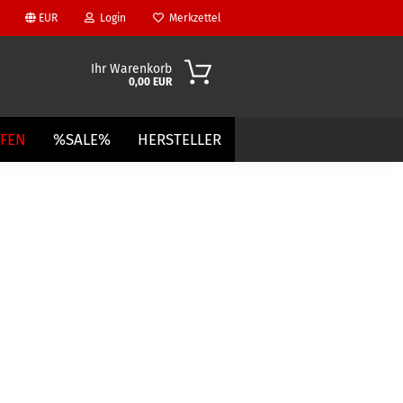
EUR
Login
Merkzettel
Ihr Warenkorb
0,00 EUR
UFEN
%SALE%
HERSTELLER
?