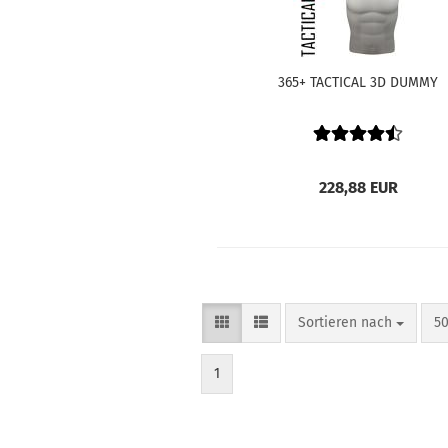
365+ TACTICAL 3D DUMMY
228,88 EUR
Sortieren nach
pr
Sortieren nach
50
1