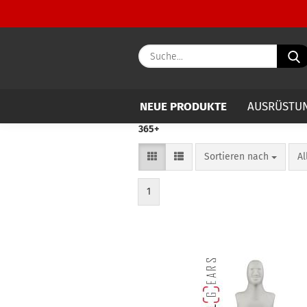
NEUE PRODUKTE
AUSRÜSTU
365+
Sortieren nach
pr
Sortieren nach
Al
1