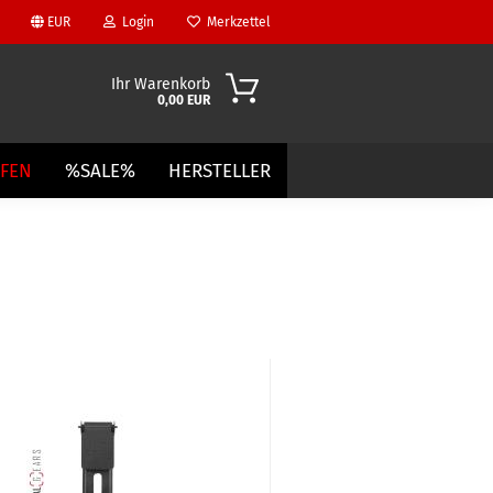
EUR
Login
Merkzettel
Ihr Warenkorb
0,00 EUR
UFEN
%SALE%
HERSTELLER
?