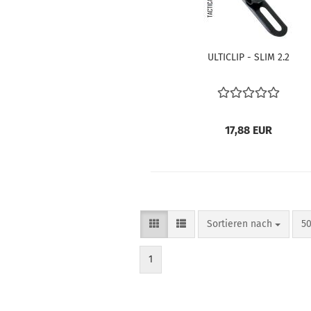
ULTICLIP - SLIM 2.2
17,88 EUR
Sortieren nach
pr
Sortieren nach
50
1